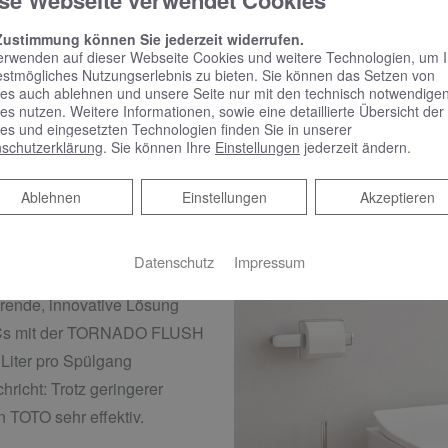
se Webseite verwendet Cookies
Zu den DaySpa Duschen
Zustimmung können Sie jederzeit widerrufen.
erwenden auf dieser Webseite Cookies und weitere Technologien, um 
oilettenspülung
estmögliches Nutzungserlebnis zu bieten. Sie können das Setzen von
es auch ablehnen und unsere Seite nur mit den technisch notwendige
es nutzen. Weitere Informationen, sowie eine detaillierte Übersicht der
nen Einfluss auf den
es und eingesetzten Technologien finden Sie in unserer
schutzerklärung
. Sie können Ihre
Einstellungen
jederzeit ändern.
t zu unterschätzen. In
ar noch Stand-WCs mit
Ablehnen
Ablehnen
Einstellungen
Akzeptieren
te WCs, die zwischen 7 und
en, also eine Menge. Doch es
Datenschutz
Impressum
rende, innovative Lösung
 WCs mit der TORNADO FLUSH
 Liter pro Spülgang
hricht: Trotz geringerer
 TOTO sehr effektiv.