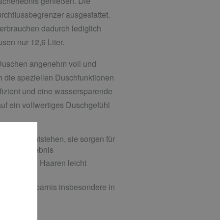
scherlebnis genießen. Die
rchflussbegrenzer ausgestattet.
rbrauchen dadurch lediglich
sen nur 12,6 Liter.
 Duschen angenehm voll und
 die speziellen Duschfunktionen
fizient und eine wassersparende
uf ein vollwertiges Duschgefühl
 Tropfen entstehen, sie sorgen für
es Duscherlebnis
aus langen Haaren leicht
e Wasserersparnis insbesondere in
ieder