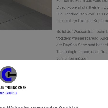
können trotzdem das volle Du
Duschköpfe sind mit einem Du
Die Handbrausen von TOTO ve
maximal 7,8 Liter, die Kopfbrau
So ist der Wasserstrahl beim
trotzdem wassersparend. Auch
der DaySpa Serie sind hochef
Technologie– ohne, dass Du a
verzichten müssen.
Die Strahlart lässt große
ein vollwertiges, üppig
Schaum lässt sich auch 
ausspülen
Effektiv schlägt sich di
Ihrer Wasserrechnung n