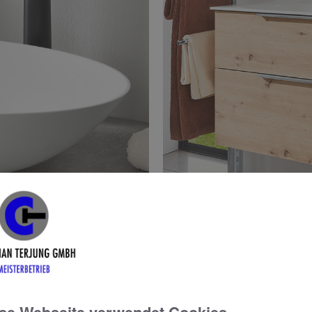
ion aus leicht konischer
Neuer Schwung für den Wascht
uslauf und dem extra schmal
Auslauf verleiht der individu
 dieser VIGOUR Armatur aus der
eleganten Look, der durch den
 unverkennbaren Charakter.
extra schmaler Ausführung ergä
die schwarzmatte Beschichtung,
Schwenkfunktion den Nutzerk
 Chrom und Schwarz erhältlich.
erhältlich.