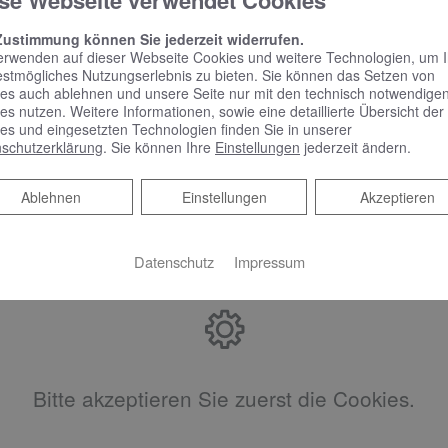
se Webseite verwendet Cookies
Zustimmung können Sie jederzeit widerrufen.
d
erwenden auf dieser Webseite Cookies und weitere Technologien, um 
estmögliches Nutzungserlebnis zu bieten. Sie können das Setzen von
es auch ablehnen und unsere Seite nur mit den technisch notwendige
zeitlose Erscheinungsbild eines jeden Bads und fügen sich nahtl
es nutzen. Weitere Informationen, sowie eine detaillierte Übersicht der
es und eingesetzten Technologien finden Sie in unserer
 dabei besonders edel und transportieren die Faszination des 
schutzerklärung
. Sie können Ihre
Einstellungen
jederzeit ändern.
lebtes Understatement und gekonnte Extravaganz: schwarzmatt
Ablehnen
Ablehnen
Einstellungen
Akzeptieren
 stylische Akzente und sorgen in der eigenen Badezimmer-Gesa
Datenschutz
Impressum
Bitte akzeptieren Sie zuerst die Cookies.