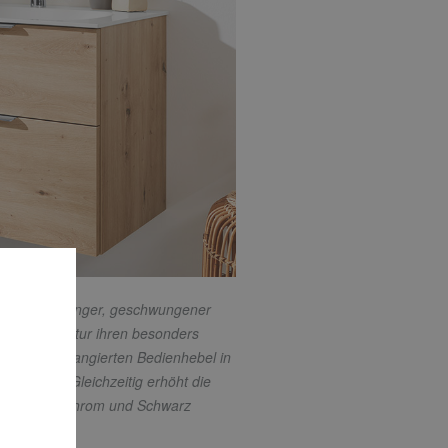
isch: Ihr langer, geschwungener
al Grace Armatur ihren besonders
 seitlich arrangierten Bedienhebel in
nzt wird. Gleichzeitig erhöht die
omfort. In Chrom und Schwarz