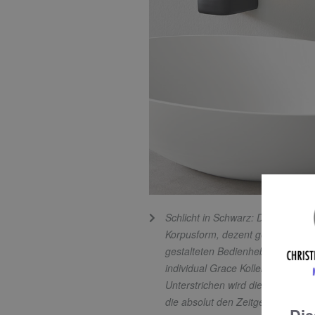
Schlicht in Schwarz: Die Kombinat
Korpusform, dezent gebogenem A
gestalteten Bedienhebel verleiht
individual Grace Kollektion ihren
Unterstrichen wird dieser durch 
die absolut den Zeitgeist triff. In