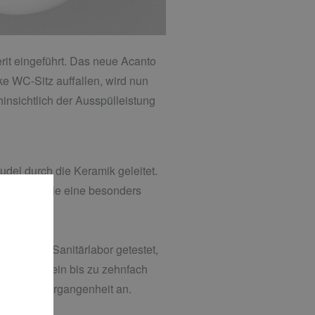
rit eingeführt. Das neue Acanto
e WC-Sitz auffallen, wird nun
insichtlich der Ausspülleistung
udel durch die Keramik geleitet.
pülung sowie eine besonders
 Geberit Sanitärlabor getestet,
pültechnik ein bis zu zehnfach
 so der Vergangenheit an.