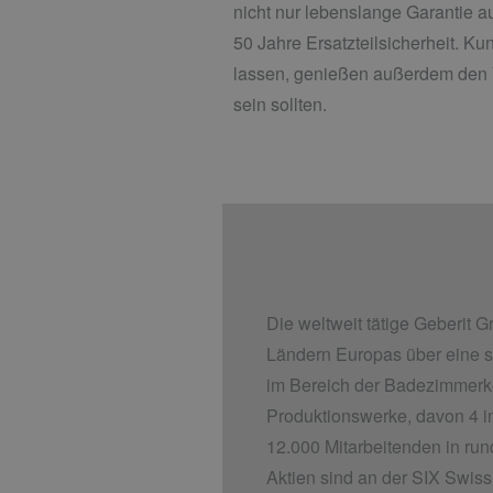
nicht nur lebenslange Garantie 
50 Jahre Ersatzteilsicherheit. 
lassen, genießen außerdem den V
sein sollten.
Die weltweit tätige Geberit G
Ländern Europas über eine s
im Bereich der Badezimmerke
Produktionswerke, davon 4 in
12.000 Mitarbeitenden in run
Aktien sind an der SIX Swiss