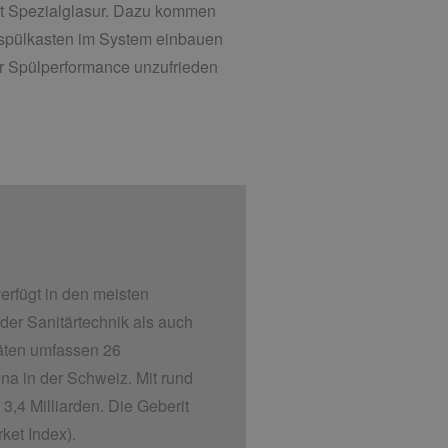
ect Spezialglasur. Dazu kommen
zspülkasten im System einbauen
r Spülperformance unzufrieden
verfügt in den meisten
er Sanitärtechnik als auch
täten umfassen 26
na in der Schweiz. Mit rund
3,4 Milliarden. Die Geberit
ket Index).