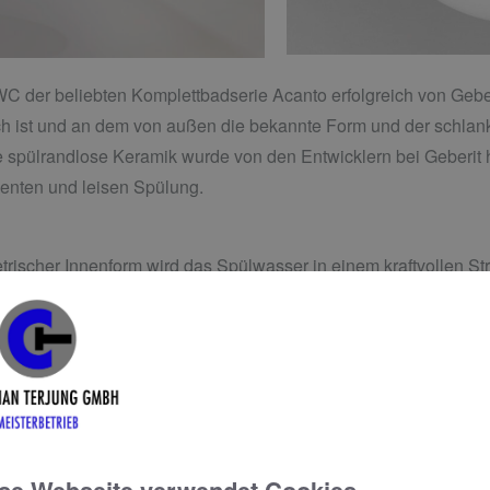
C der beliebten Komplettbadserie Acanto erfolgreich von Gebe
ich ist und an dem von außen die bekannte Form und der schlank
 spülrandlose Keramik wurde von den Entwicklern bei Geberit h
izienten und leisen Spülung.
rischer Innenform wird das Spülwasser in einem kraftvollen Str
 präzise gesteuert und ermöglicht eine vollständige Flächens
tung.
des Acanto WCs wurde umfassend hinsichtlich ihrer Effizienz im
des Ergebnis zu erhalten. Bei den Tests zeigte sich, dass die S
on der Norm vorgegeben. Rückstände in der WC-Keramik gehören