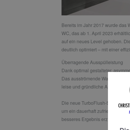
Bereits im Jahr 2017 wurde das W
WC, das ab 1. April 2023 erhältl
auf ein neues Level gehoben. Die
deutlich optimiert – mit einer eff
Überragende Ausspülleistung
Dank optimal gestalteter, asymmet
Das ausströmende Wasser wird so
leise und gründliche Ausspülleis
Die neue TurboFlush-Spültechnik 
um ein dauerhaft zufriedenstellen
besseres Ergebnis erzielt als v