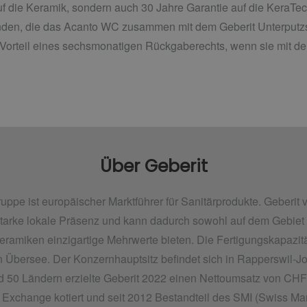
auf die Keramik, sondern auch 30 Jahre Garantie auf die KeraT
Kunden, die das Acanto WC zusammen mit dem Geberit Unterput
orteil eines sechsmonatigen Rückgaberechts, wenn sie mit de
Über Geberit
ruppe ist europäischer Marktführer für Sanitärprodukte. Geberit 
tarke lokale Präsenz und kann dadurch sowohl auf dem Gebiet d
ramiken einzigartige Mehrwerte bieten. Die Fertigungskapazi
 Übersee. Der Konzernhauptsitz befindet sich in Rapperswil-Jo
d 50 Ländern erzielte Geberit 2022 einen Nettoumsatz von CHF 
 Exchange kotiert und seit 2012 Bestandteil des SMI (Swiss Mar