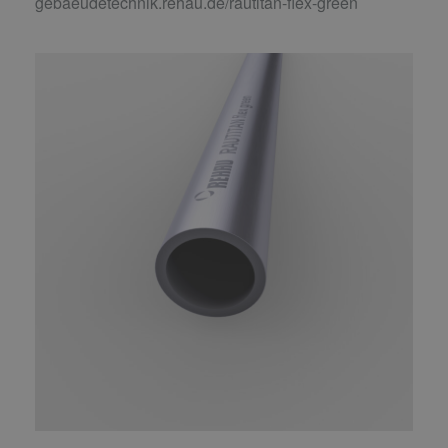
gebaeudetechnik.rehau.de/rautitan-flex-green