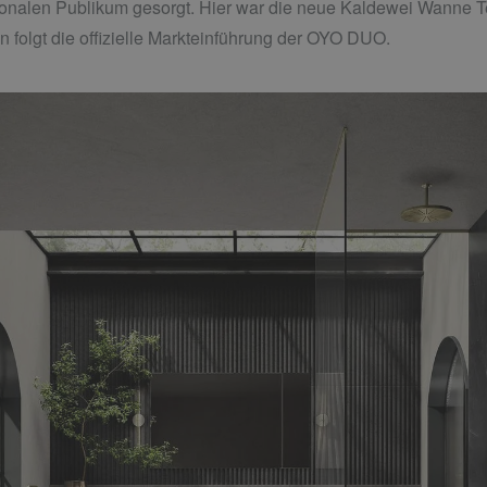
onalen Publikum gesorgt. Hier war die neue Kaldewei Wanne Te
un folgt die offizielle Markteinführung der OYO DUO.