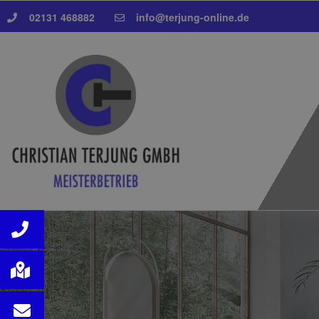
02131 468882
info@terjung-online.de