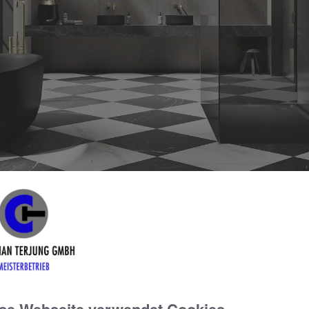
nisches, natürliches Design mit kompromisslos langlebiger Qu
O ist das neue Highlight aus der LUXSTAINABILITY-Welt von K
en Form und Design mit Nachhaltigkeit und Ressourcenschonun
nd mit der OYO DUO eine anmutige Designskulptur geschaffen, 
griert – auch bei kleineren Räumen.