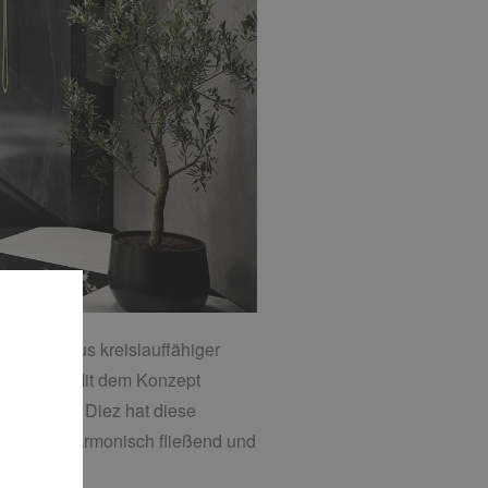
alität aus kreislauffähiger
aldewei. Mit dem Konzept
g. Stefan Diez hat diese
die sich harmonisch fließend und