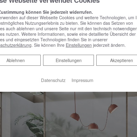
se Webseite verwendet Cookies
t sich Diez darauf, dass alle Bestandteile später problemlos in
Zustimmung können Sie jederzeit widerrufen.
d Kaldewei haben mit der OYO DUO ein sehr schönes Produkt 
erwenden auf dieser Webseite Cookies und weitere Technologien, um 
estmögliches Nutzungserlebnis zu bieten. Sie können das Setzen von
ungene Art demokratisiert. Die doppelwandige, von japanischer 
es auch ablehnen und unsere Seite nur mit den technisch notwendige
es nutzen. Weitere Informationen, sowie eine detaillierte Übersicht der
0 Prozent aus kreislauffähiger und damit nachhaltiger Stahl-E
es und eingesetzten Technologien finden Sie in unserer
 Ingenieurskunst möglich.
schutzerklärung
. Sie können Ihre
Einstellungen
jederzeit ändern.
Ablehnen
Ablehnen
Einstellungen
Akzeptieren
Datenschutz
Impressum