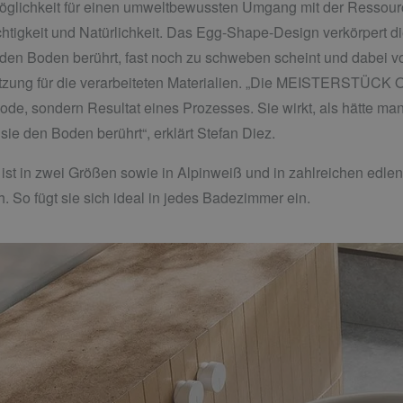
glichkeit für einen
umweltbewussten Umgang mit der Ressource
chtigkeit und Natürlichkeit. Das Egg-Shape-Design verkörpert 
t den Boden berührt, fast noch zu schweben scheint und dabei 
ätzung für die verarbeiteten Materialien. „Die MEISTERSTÜCK 
 Mode, sondern Resultat eines Prozesses. Sie wirkt, als hätte ma
ie den Boden berührt“, erklärt Stefan Diez.
n zwei Größen sowie in Alpinweiß und in zahlreichen edlen 
h. So fügt sie sich ideal in jedes Badezimmer ein.