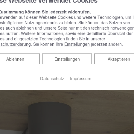
se Webseite verwendet Cookies
 Vorteile liegen auf der Hand: Zum einen sorgt der burgbad cl
Zustimmung können Sie jederzeit widerrufen.
 er von oben gut einsehbar und problemlos mit einem Putztuch
erwenden auf dieser Webseite Cookies und weitere Technologien, um 
estmögliches Nutzungserlebnis zu bieten. Sie können das Setzen von
es auch ablehnen und unsere Seite nur mit den technisch notwendige
es nutzen. Weitere Informationen, sowie eine detaillierte Übersicht der
 reinigen und besonders verstopfungsarm, sodass der Einsatz v
es und eingesetzten Technologien finden Sie in unserer
schutzerklärung
. Sie können Ihre
Einstellungen
jederzeit ändern.
lussreinigern minimiert wird – ein langfristig sehr wirkungsvol
ffekt ist die Reduzierung von Verpackungsmüll.
Ablehnen
Ablehnen
Einstellungen
Akzeptieren
Datenschutz
Impressum