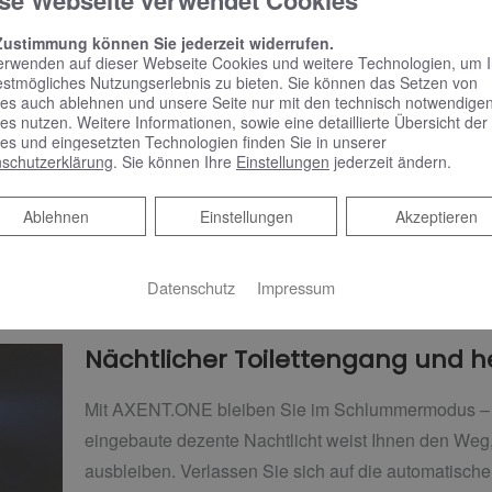
se Webseite verwendet Cookies
en und in 5 Benutzerprofilen speichern. Für
Zustimmung können Sie jederzeit widerrufen.
tionen oder Stärkeeinstellungen reicht eine
erwenden auf dieser Webseite Cookies und weitere Technologien, um 
estmögliches Nutzungserlebnis zu bieten. Sie können das Setzen von
 kann die Steuerung auch mittels der kostenlosen
es auch ablehnen und unsere Seite nur mit den technisch notwendige
. Steuern Sie alle Funktionen per Bluetooth in
es nutzen. Weitere Informationen, sowie eine detaillierte Übersicht der
es und eingesetzten Technologien finden Sie in unserer
tiven Menü. Speichern Sie auf Ihrem Smart-Phone
schutzerklärung
. Sie können Ihre
Einstellungen
jederzeit ändern.
r passen Sie die Grundfunktionen an Ihren Bedarf
st für iOS und Android erhältlich und eine weltweit
Ablehnen
Ablehnen
Einstellungen
Akzeptieren
“.
Datenschutz
Impressum
Nächtlicher Toilettengang und he
Mit AXENT.ONE bleiben Sie im Schlummermodus – ab
eingebaute dezente Nachtlicht weist Ihnen den We
ausbleiben. Verlassen Sie sich auf die automatische