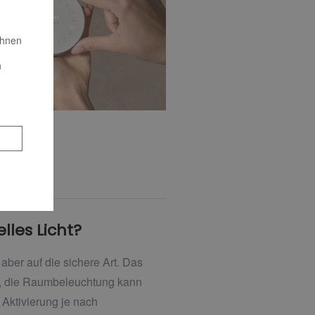
Ihnen
n
lles Licht?
er auf die sichere Art. Das
g, die Raumbeleuchtung kann
 Aktivierung je nach