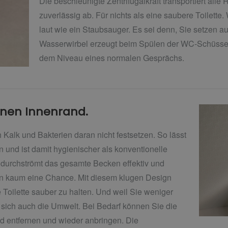
Die beschleunigte Zentrifugalkraft transportiert alle
zuverlässig ab. Für nichts als eine saubere Toilette
laut wie ein Staubsauger. Es sei denn, Sie setzen auf
Wasserwirbel erzeugt beim Spülen der WC-Schüsse
dem Niveau eines normalen Gesprächs.
inen Innenrand.
 Kalk und Bakterien daran nicht festsetzen. So lässt
en und ist damit hygienischer als konventionelle
ng durchströmt das gesamte Becken effektiv und
en kaum eine Chance. Mit diesem klugen Design
e Toilette sauber zu halten. Und weil Sie weniger
t sich auch die Umwelt. Bei Bedarf können Sie die
nd entfernen und wieder anbringen. Die