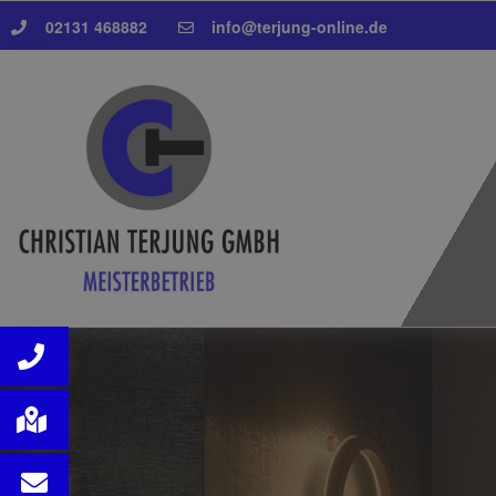
02131 468882
info@terjung-online.de