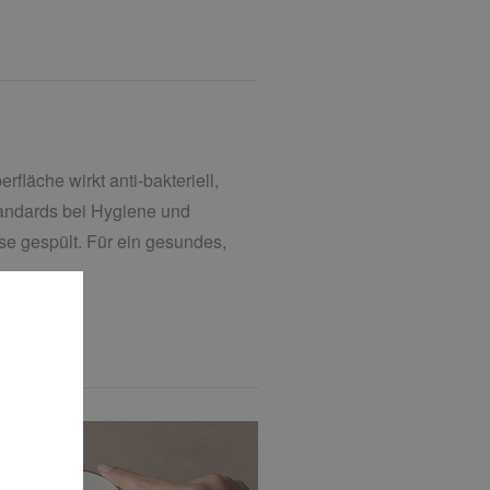
fläche wirkt anti-bakteriell,
tandards bei Hygiene und
e gespült. Für ein gesundes,