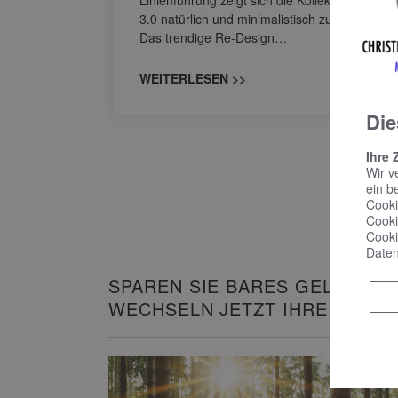
Linienführung zeigt sich die Kollektion Sinea
owohl zum
3.0 natürlich und minimalistisch zugleich.
Das trendige Re-Design…
WEITERLESEN >>
Die
Ihre 
Wir v
ein b
Cooki
Cooki
Cooki
Daten
SPAREN SIE BARES GELD UND
WECHSELN JETZT IHRE
HEIZUNG!