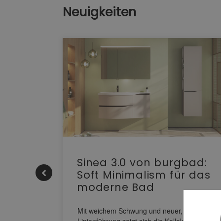
Neuigkeiten
e |
Sinea 3.0 von burgbad:
Soft Minimalism für das
moderne Bad
nskomfort
s
Mit weichem Schwung und neuer, markanter
M NEO