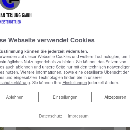
Spiegelschrank punktet mit reduziertem
Design und benutzerfreundlicher Bedienung
Schlicht, schön und mit vielen praktischen
Features – das zeichnet Phönix aus.…
se Webseite verwendet Cookies
WEITERLESEN >>
Zustimmung können Sie jederzeit widerrufen.
erwenden auf dieser Webseite Cookies und weitere Technologien, um 
estmögliches Nutzungserlebnis zu bieten. Sie können das Setzen von
es auch ablehnen und unsere Seite nur mit den technisch notwendige
es nutzen. Weitere Informationen, sowie eine detaillierte Übersicht der
es und eingesetzten Technologien finden Sie in unserer
schutzerklärung
. Sie können Ihre
Einstellungen
jederzeit ändern.
KOMPETENTE BERATUNG &
B
Ablehnen
Ablehnen
Einstellungen
Akzeptieren
BADPLANUNG
M
Datenschutz
Impressum