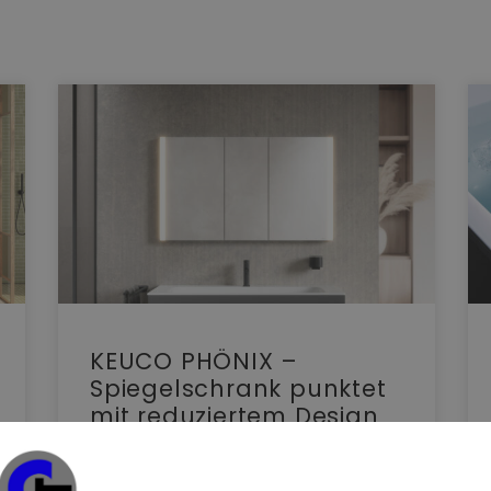
KEUCO PHÖNIX –
Spiegelschrank punktet
mit reduziertem Design
und benutzerfreundlicher
Bedienung