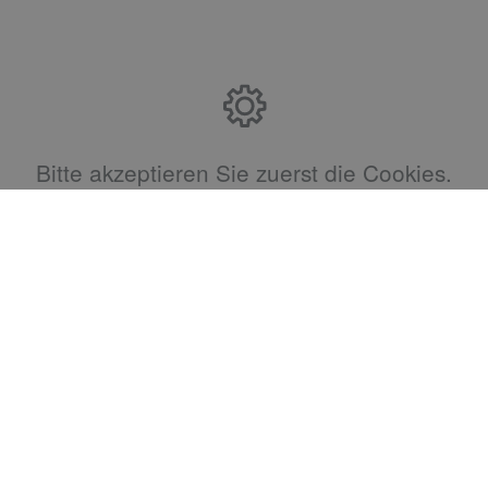
Bitte akzeptieren Sie zuerst die Cookies.
Kontakt
Terjung GmbH Sanitär Heizung Klima
Gillbachstrasse 2
41466 Neuss
Telefon: 02131 468882
Telefax: 02131 468883