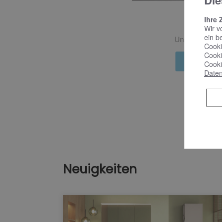
Die
Ne
Ihre 
Wir v
ein b
Unsere Trends
Cooki
Cooki
Mehr Inf
Cooki
Daten
Neuigkeiten