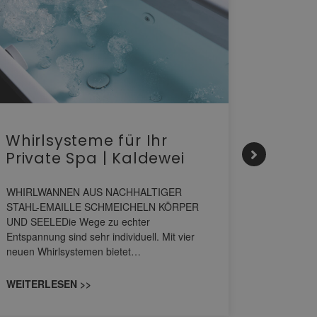
Whirlsysteme für Ihr
Gesta
Private Spa | Kaldewei
alltä
HANS
WHIRLWANNEN AUS NACHHALTIGER
STAHL-EMAILLE SCHMEICHELN KÖRPER
Stil für 
UND SEELEDie Wege zu echter
HANSAGENE
Entspannung sind sehr individuell. Mit vier
von Wascht
neuen Whirlsystemen bietet…
unterschi
konzipiert
WEITERLESEN >>
WEITERL