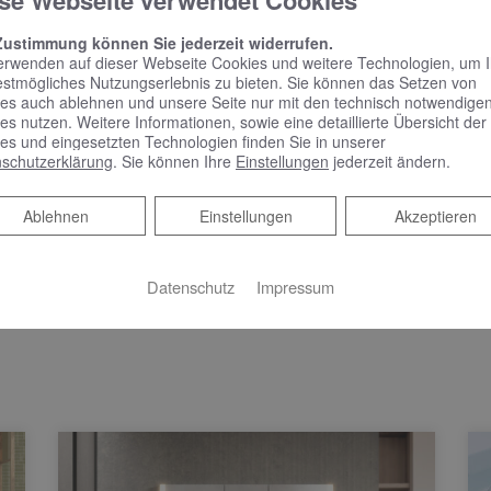
se Webseite verwendet Cookies
N
ws
Zustimmung können Sie jederzeit widerrufen.
erwenden auf dieser Webseite Cookies und weitere Technologien, um 
estmögliches Nutzungserlebnis zu bieten. Sie können das Setzen von
Unsere Tr
 01 | 2025
es auch ablehnen und unsere Seite nur mit den technisch notwendige
es nutzen. Weitere Informationen, sowie eine detaillierte Übersicht der
Meh
o hier
es und eingesetzten Technologien finden Sie in unserer
schutzerklärung
. Sie können Ihre
Einstellungen
jederzeit ändern.
Ablehnen
Ablehnen
Einstellungen
Akzeptieren
Datenschutz
Impressum