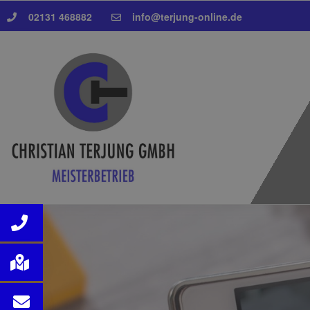
02131 468882
info@terjung-online.de