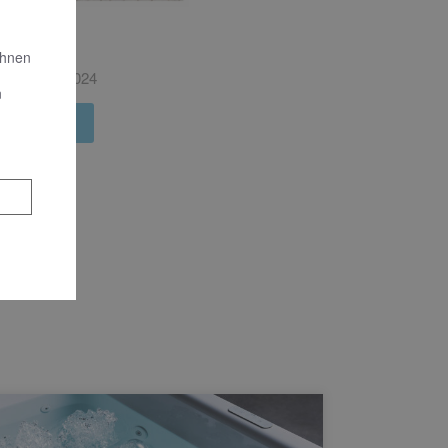
ews
Ihnen
ends 04 | 2024
n
r Info hier