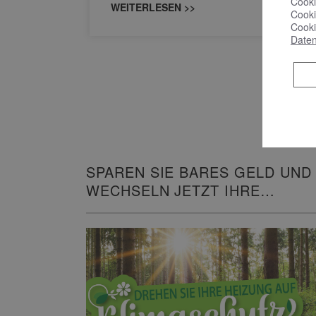
Cooki
WEITERLESEN >>
Cooki
Cooki
Daten
SPAREN SIE BARES GELD UND
WECHSELN JETZT IHRE
HEIZUNG!