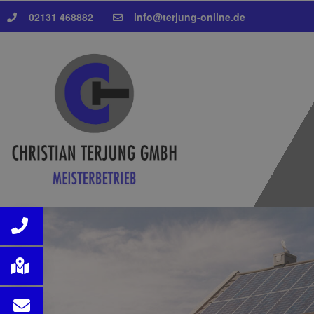
02131 468882
info@terjung-online.de