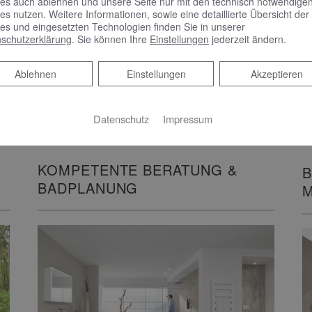
es auch ablehnen und unsere Seite nur mit den technisch notwendige
Features – das zeichnet Phönix aus.…
es nutzen. Weitere Informationen, sowie eine detaillierte Übersicht der
es und eingesetzten Technologien finden Sie in unserer
schutzerklärung
. Sie können Ihre
Einstellungen
jederzeit ändern.
WEITERLESEN >>
Ablehnen
Ablehnen
Einstellungen
Akzeptieren
Datenschutz
Impressum
KOMPETENTE BERATUNG &
B
BADPLANUNG
M