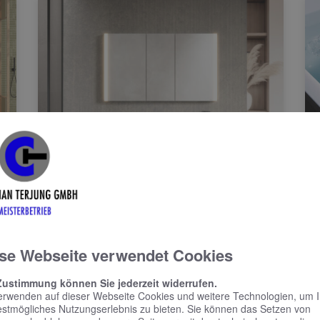
KEUCO PHÖNIX –
Spiegelschrank punktet
mit reduziertem Design
und benutzerfreundlicher
Bedienung
se Webseite verwendet Cookies
Zustimmung können Sie jederzeit widerrufen.
Spiegelschrank punktet mit reduziertem
erwenden auf dieser Webseite Cookies und weitere Technologien, um 
Design und benutzerfreundlicher Bedienung
estmögliches Nutzungserlebnis zu bieten. Sie können das Setzen von
Schlicht, schön und mit vielen praktischen