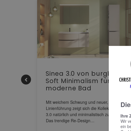
e |
Sinea 3.0 von burgbad:
Soft Minimalism für das
moderne Bad
nskomfort
s
Mit weichem Schwung und neuer, markanter
Die
M NEO
Linienführung zeigt sich die Kollektion Sinea
owohl zum
3.0 natürlich und minimalistisch zugleich.
Ihre 
Das trendige Re-Design…
Wir v
ein b