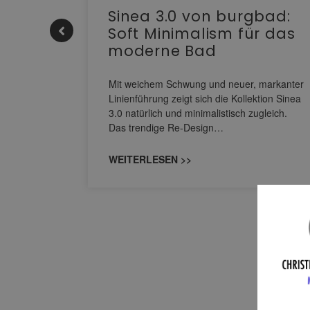
e |
Sinea 3.0 von burgbad:
Soft Minimalism für das
moderne Bad
nskomfort
s
Mit weichem Schwung und neuer, markanter
M NEO
Linienführung zeigt sich die Kollektion Sinea
owohl zum
3.0 natürlich und minimalistisch zugleich.
Das trendige Re-Design…
WEITERLESEN >>