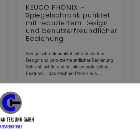
KEUCO PHÖNIX –
Spiegelschrank punktet
mit reduziertem Design
und benutzerfreundlicher
Bedienung
Spiegelschrank punktet mit reduziertem
Design und benutzerfreundlicher Bedienung
Schlicht, schön und mit vielen praktischen
Features – das zeichnet Phönix aus.…
WEITERLESEN >>