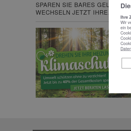
SPAREN SIE BARES GELD UND
Die
WECHSELN JETZT IHRE
Ihre 
HEIZUNG!
Wir v
ein b
Cooki
Cooki
Cooki
Daten